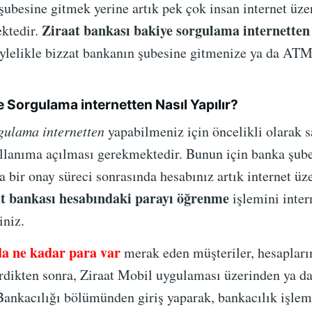
besine gitmek yerine artık pek çok insan internet üze
Ziraat bankası bakiye sorgulama internetten
ektedir.
Böylelikle bizzat bankanın şubesine gitmenize ya da AT
e Sorgulama internetten Nasıl Yapılır?
gulama internetten
yapabilmeniz için öncelikli olarak 
ullanıma açılması gerekmektedir. Bunun için banka şub
 bir onay süreci sonrasında hesabınız artık internet üze
t bankası hesabındaki parayı öğrenme
işlemini inter
iniz.
a ne kadar para var
merak eden müşteriler, hesapların
etirdikten sonra, Ziraat Mobil uygulaması üzerinden ya 
 Bankacılığı bölümünden giriş yaparak, bankacılık işlem