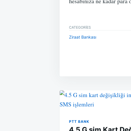
hesabınıza ne kadar par
CATEGORIES
Ziraat Bankası
Yazı
gezinmesi
PTT BANK
4.5 G sim Kart Deği