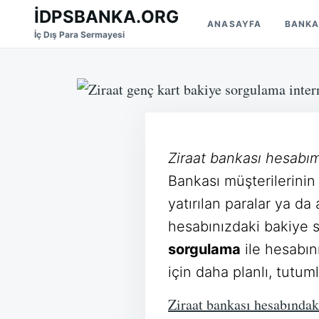
Skip
Search
İDPSBANKA.ORG
ANASAYFA
BANKA
to
for:
İç Dış Para Sermayesi
content
Ziraat bankası hesabı
Bankası müşterilerini
yatırılan paralar ya d
hesabınızdaki bakiye 
sorgulama
ile hesabın
için daha planlı, tutuml
Ziraat bankası hesabında