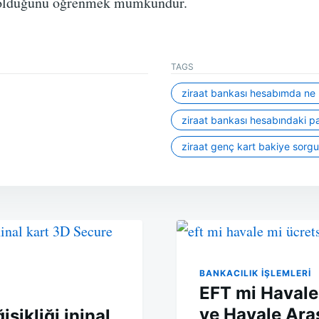
a olduğunu öğrenmek mümkündür.
TAGS
ziraat bankası hesabımda ne 
ziraat bankası hesabındaki p
ziraat genç kart bakiye sorg
BANKACILIK IŞLEMLERI
EFT mi Havale
ve Havale Ara
şikliği ininal