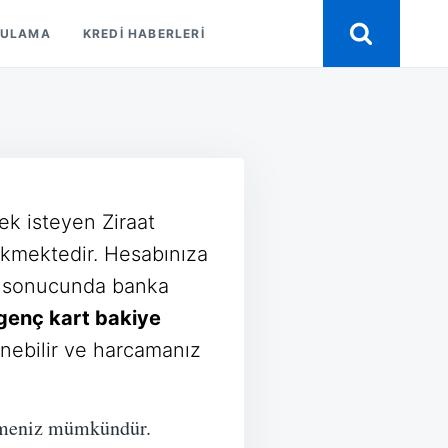
GULAMA
KREDI HABERLERI
k isteyen Ziraat
ekmektedir. Hesabınıza
ar sonucunda banka
 genç kart bakiye
enebilir ve harcamanız
irmeniz mümkündür.