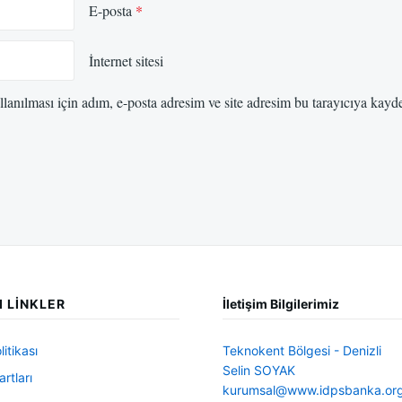
E-posta
*
İnternet sitesi
anılması için adım, e-posta adresim ve site adresim bu tarayıcıya kayde
I LINKLER
İletişim Bilgilerimiz
litikası
Teknokent Bölgesi - Denizli
Selin SOYAK
rtları
kurumsal@www.idpsbanka.or