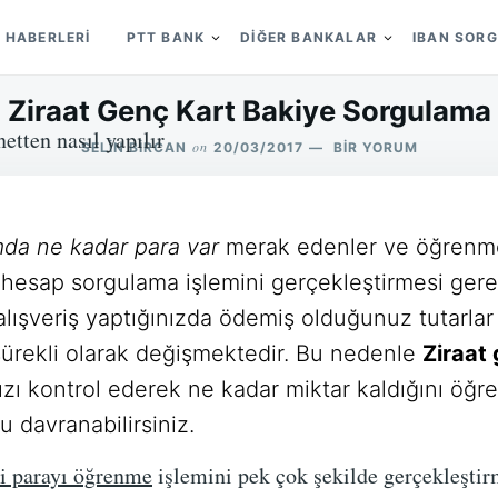
 HABERLERI
PTT BANK
DIĞER BANKALAR
IBAN SOR
Ziraat Genç Kart Bakiye Sorgulama
on
ZIRAAT
SELIN BIRCAN
20/03/2017
BIR YORUM
GENÇ
KART
BAKIYE
SORGULAMA
mda ne kadar para var
merak edenler ve öğrenme
IÇIN
n hesap sorgulama işlemini gerçekleştirmesi ger
a alışveriş yaptığınızda ödemiş olduğunuz tutarl
sürekli olarak değişmektedir. Bu nedenle
Ziraat
ızı kontrol ederek ne kadar miktar kaldığını öğr
u davranabilirsiniz.
ki parayı öğrenme
işlemini pek çok şekilde gerçekleşt