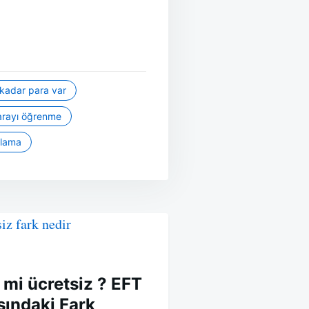
kadar para var
arayı öğrenme
ulama
 mi ücretsiz ? EFT
sındaki Fark