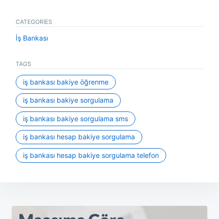
CATEGORIES
İş Bankası
TAGS
i̇ş bankası bakiye öğrenme
i̇ş bankası bakiye sorgulama
i̇ş bankası bakiye sorgulama sms
i̇ş bankası hesap bakiye sorgulama
i̇ş bankası hesap bakiye sorgulama telefon
Yazı
gezinmesi