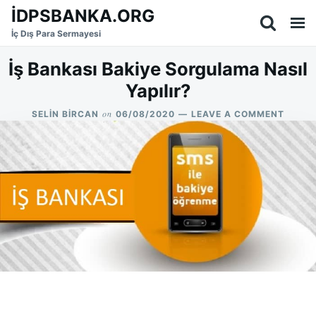
Skip
Search
İDPSBANKA.ORG
to
for:
İç Dış Para Sermayesi
content
İş Bankası Bakiye Sorgulama Nasıl
Yapılır?
on
ON
SELIN BIRCAN
06/08/2020
LEAVE A COMMENT
İŞ
BANKA
BAKIY
SORG
NASIL
YAPILI