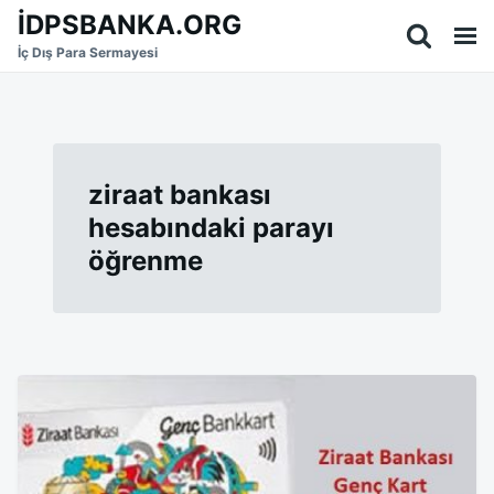
Skip
Search
İDPSBANKA.ORG
to
for:
İç Dış Para Sermayesi
content
ziraat bankası
hesabındaki parayı
öğrenme