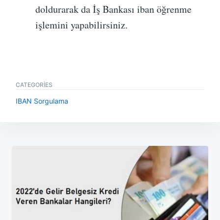
doldurarak da İş Bankası iban öğrenme
işlemini yapabilirsiniz.
CATEGORIES
IBAN Sorgulama
Yazı
gezinmesi