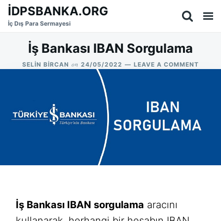
Skip
Search
İDPSBANKA.ORG
to
for:
İç Dış Para Sermayesi
content
İş Bankası IBAN Sorgulama
on
ON
SELIN BIRCAN
24/05/2022
LEAVE A COMMENT
İŞ
BANKA
IBAN
SORG
İş Bankası IBAN sorgulama
aracını
kullanarak, herhangi bir hesabın IBAN