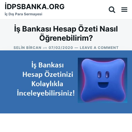
Skip
Search
İDPSBANKA.ORG
to
for:
İç Dış Para Sermayesi
content
İş Bankası Hesap Özeti Nasıl
Öğrenebilirim?
on
ON
SELIN BIRCAN
07/02/2020
LEAVE A COMMENT
İŞ
BANKA
HESAP
ÖZETI
NASIL
ÖĞREN