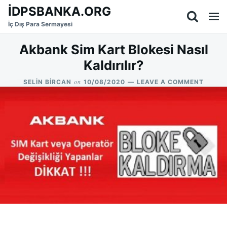
Skip
Search
İDPSBANKA.ORG
to
for:
İç Dış Para Sermayesi
content
Akbank Sim Kart Blokesi Nasıl
Kaldırılır?
on
ON
SELIN BIRCAN
10/08/2020
LEAVE A COMMENT
AKBA
SIM
KART
BLOKE
NASIL
KALDIR