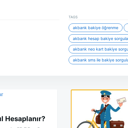
TAGS
akbank bakiye öğrenme
akbank hesap bakiye sorgul
akbank neo kart bakiye sorg
akbank sms ile bakiye sorgu
l Hesaplanır?