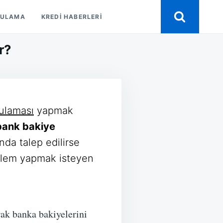
GULAMA
KREDI HABERLERI
r?
NK
E
ULAMA
ulaması
yapmak
R?
ank bakiye
nda talep edilirse
şlem yapmak isteyen
ak banka bakiyelerini