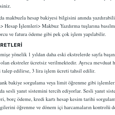
siniz.
a makbuzla hesap bakiyesi bilgisini anında yazdırabilir
 Hesap İşlemleri> Makbuz Yazdırma tuşlarına basılma
orcu ve fatura ödeme gibi pek çok işlem yapılabilir.
RETLERI
işe yönelik 1 yıldan daha eski ekstrelerde sayfa başına
 olan ekstreler ücretsiz verilmektedir. Ayrıca mevduat h
talep edilirse, 3 lira işlem ücreti tahsil edilir.
ank bakiye sorgulama veya limit öğrenme gibi işlemlerin
 sesli yanıt sistemini tercih ediyorlar. Sesli yanıt sist
leri, borç ödeme, kredi kartı hesap kesim tarihi sorgulam
lgilerini öğrenme ve dönem içi harcamaların kontrolü de