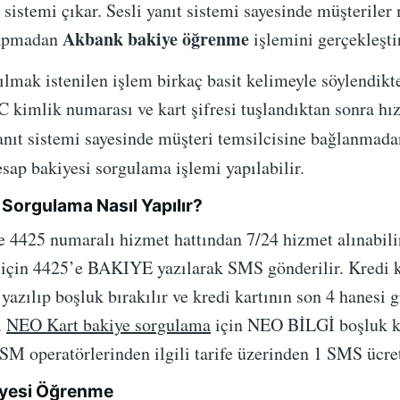
t sistemi çıkar. Sesli yanıt sistemi sayesinde müşterile
Akbank bakiye öğrenme
yapmadan
işlemini gerçekleştir
pılmak istenilen işlem birkaç basit kelimeyle söylendik
 kimlik numarası ve kart şifresi tuşlandıktan sonra hızl
anıt sistemi sayesinde müşteri temsilcisine bağlanmad
sap bakiyesi sorgulama işlemi yapılabilir.
Sorgulama Nasıl Yapılır?
 4425 numaralı hizmet hattından 7/24 hizmet alınabili
için 4425’e BAKIYE yazılarak SMS gönderilir. Kredi k
ılıp boşluk bırakılır ve kredi kartının son 4 hanesi gi
.
NEO Kart bakiye sorgulama
için NEO BİLGİ boşluk kar
SM operatörlerinden ilgili tarife üzerinden 1 SMS ücret
iyesi Öğrenme