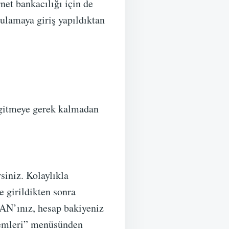
net bankacılığı için de
gulamaya giriş yapıldıktan
 gitmeye gerek kalmadan
iniz. Kolaylıkla
e girildikten sonra
AN’ınız, hesap bakiyeniz
şlemleri” menüsünden