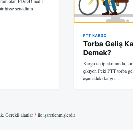
kavram olan PD/DD nedir
bir hisse senedinin
PTT KARGO
Torba Geliş Ka
Demek?
Kargo takip ekranında, torb
çıkıyor. Peki PTT torba ge
aşamadaki kargo…
ak.
Gerekli alanlar
*
ile işaretlenmişlerdir