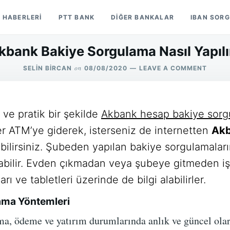
 HABERLERI
PTT BANK
DIĞER BANKALAR
IBAN SOR
kbank Bakiye Sorgulama Nasıl Yapılı
on
ON
SELIN BIRCAN
08/08/2020
LEAVE A COMMENT
AKBA
BAKIY
SORG
NASIL
ı ve pratik bir şekilde
Akbank hesap bakiye sorg
YAPILI
ter ATM’ye giderek, isterseniz de internetten
Akb
bilirsiniz. Şubeden yapılan bakiye sorgulamaları
bilir. Evden çıkmadan veya şubeye gitmeden i
rı ve tabletleri üzerinde de bilgi alabilirler.
ama Yöntemleri
ma, ödeme ve yatırım durumlarında anlık ve güncel olar