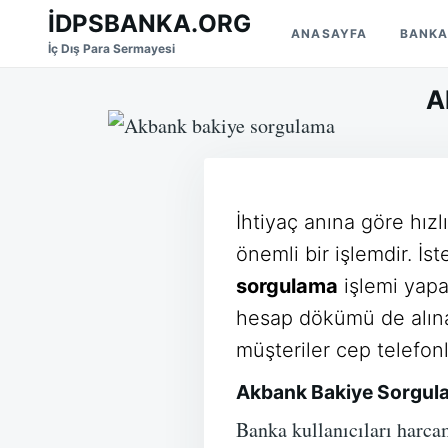
Skip
Search
İDPSBANKA.ORG
ANASAYFA
BANKA
to
for:
İç Dış Para Sermayesi
content
A
İhtiyaç anına göre hızl
önemli bir işlemdir. İs
sorgulama
işlemi yapa
hesap dökümü de alına
müşteriler cep telefonla
Akbank Bakiye Sorgul
Banka kullanıcıları harca