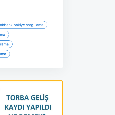
akbank bakiye sorgulama
ama
ulama
lama