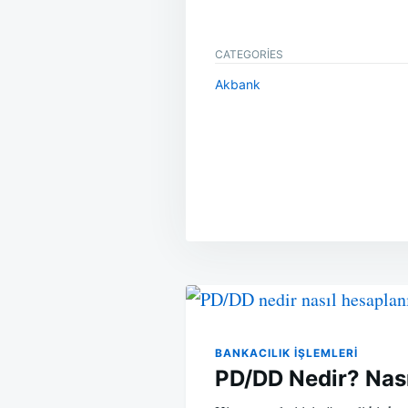
CATEGORIES
Akbank
Yazı
gezinmesi
BANKACILIK IŞLEMLERI
PD/DD Nedir? Nası