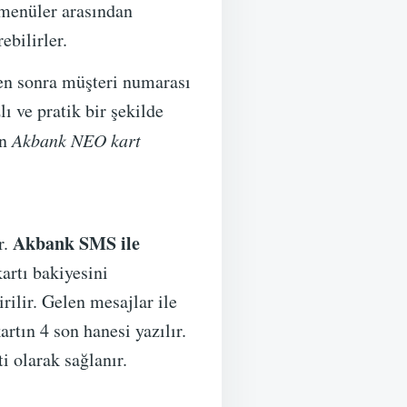
r menüler arasından
ebilirler.
ten sonra müşteri numarası
ı ve pratik bir şekilde
an
Akbank NEO kart
Akbank SMS ile
r.
artı bakiyesini
rilir. Gelen mesajlar ile
tın 4 son hanesi yazılır.
i olarak sağlanır.