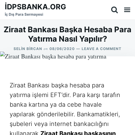
Skip
Search
İDPSBANKA.ORG
to
for:
İç Dış Para Sermayesi
content
Ziraat Bankası Başka Hesaba Para
Yatırma Nasıl Yapılır?
on
ON
SELIN BIRCAN
08/06/2020
LEAVE A COMMENT
ZIRAA
BANKA
BAŞK
HESA
PARA
YATIR
Ziraat Bankası başka hesaba para
NASIL
yatırma işlemi EFT’dir. Para karşı tarafın
YAPILI
banka kartına ya da cebe havale
yapılarak gönderilebilir. Bankamatikleri,
şubeleri veya internet bankacılığını
kullanarak
Ziraat Bankası başkasının