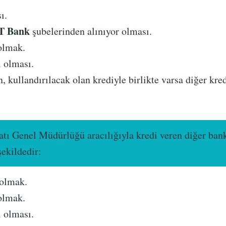
ı.
T Bank
şubelerinden alınıyor olması.
olmak.
i olması.
n, kullandırılacak olan krediyle birlikte varsa diğer kred
latı Genel Müdürlüğü aracılığıyla kredi veren diğer ba
şekildedir:
 olmak.
olmak.
i olması.