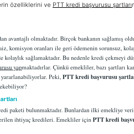
erin özelliklerini ve
PTT kredi başvurusu şartları
an avantajlı olmaktadır. Birçok bankanın sağlamış old
aiz, komisyon oranları ile geri ödemenin sorunsuz, kola
e kolaylık sağlamaktadır. Bu nedenle kredi çekmeyi düş
urusu yap
maktadırlar. Çünkü emekliler, bazı şartları 
PTT kredi başvurusu şartla
yararlanabiliyorlar. Peki,
çekebiliyor?
rtları
redi paketi bulunmaktadır. Bunlardan ilki emekliye veri
PTT kredi başvu
rilen ihtiyaç kredileri. Emekliler için