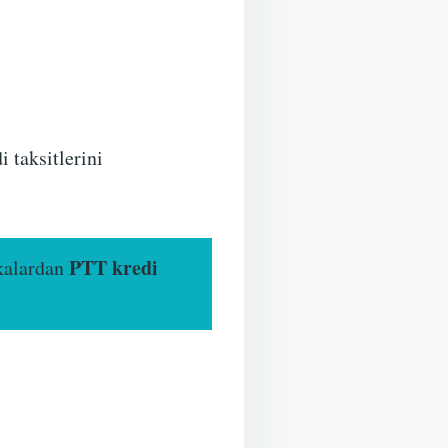
i taksitlerini
PTT kredi
nkalardan