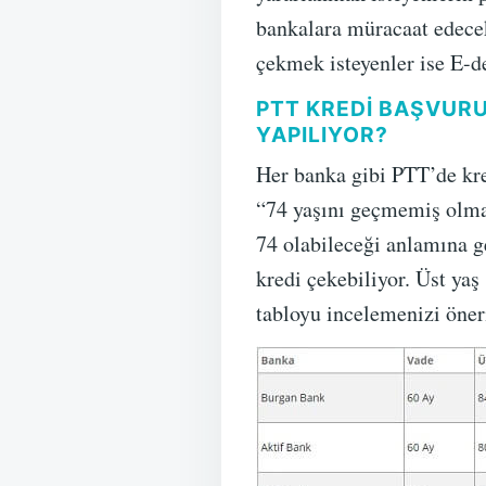
bankalara müracaat edece
çekmek isteyenler ise E-de
PTT KREDI BAŞVURU
YAPILIYOR?
Her banka gibi PTT’de kred
“74 yaşını geçmemiş olmak
74 olabileceği anlamına ge
kredi çekebiliyor. Üst yaş
tabloyu incelemenizi öneri