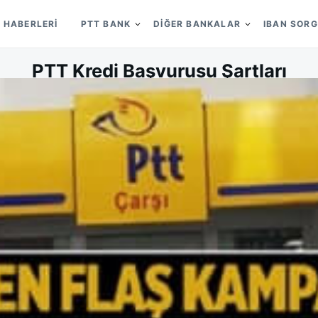
 HABERLERI
PTT BANK
DIĞER BANKALAR
IBAN SOR
PTT Kredi Başvurusu Şartları
on
ON
SELIN BIRCAN
11/12/2019
LEAVE A COMMENT
PTT
KREDI
BAŞVU
ŞARTL