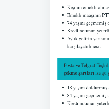
Kişinin emekli olmas
PT
Emekli maaşının
74 yaşını geçmemiş 
Kredi notunun yeterl
Aylık gelirin yarısını
karşılayabilmesi.
Posta ve Telgraf Teşki
çekme şartları
ise şu 
18 yaşını doldurmuş
84 yaşını geçmemiş 
Kredi notunun yeterl