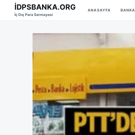
Skip
Search
İDPSBANKA.ORG
ANASAYFA
BANKA
to
for:
İç Dış Para Sermayesi
content