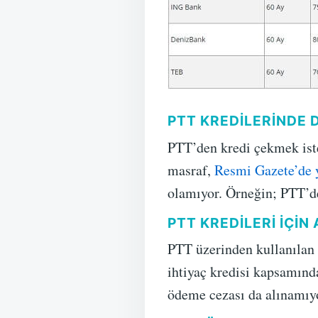
PTT KREDILERINDE 
PTT’den kredi çekmek istey
masraf,
Resmi Gazete’de 
olamıyor. Örneğin; PTT’de
PTT KREDILERI İÇI
PTT üzerinden kullanılan 
ihtiyaç kredisi kapsamınd
ödeme cezası da alınamıy