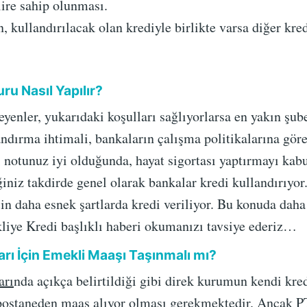
lire sahip olunması.
n, kullandırılacak olan krediyle birlikte varsa diğer kred
ru Nasıl Yapılır?
eyenler, yukarıdaki koşulları sağlıyorlarsa en yakın şu
andırma ihtimali, bankaların çalışma politikalarına gör
i notunuz iyi olduğunda, hayat sigortası yaptırmayı kabu
iniz takdirde genel olarak bankalar kredi kullandırıyor
in daha esnek şartlarda kredi veriliyor. Bu konuda daha 
ye Kredi başlıklı haberi okumanızı tavsiye ederiz…
rı İçin Emekli Maaşı Taşınmalı mı?
arı
nda açıkça belirtildiği gibi direk kurumun kendi kre
postaneden maaş alıyor olması gerekmektedir. Ancak PT