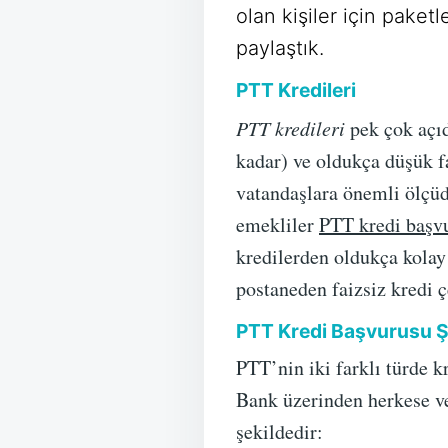
olan kişiler için paketl
paylaştık.
PTT Kredileri
PTT kredileri
pek çok açıd
kadar) ve oldukça düşük f
vatandaşlara önemli ölçüd
emekliler
PTT kredi başv
kredilerden oldukça kolay 
postaneden faizsiz kredi 
PTT Kredi Başvurusu Şa
PTT’nin iki farklı türde k
Bank üzerinden herkese ve
şekildedir: