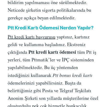
bildirim yapılmaması öne sürülmektedir.
Neticede şirketin sigorta politikalarında bu
gerekçe açıkça beyan edilmektedir.
Ptt Kredi Kartı Ödemesi Nerden Yapılır?
Ptt kredi kartı başvurusu
yaptınız, kartınız
geldi ve kullanıma başladınız. Ekstreniz
Ptt kredi kartı ödemesi
çıktığında
tüm Ptt iş
yerleri, tüm Pttmatik’ler ve İPÇ sisteminden
yapılabilmektedir. Bu üç yöntemden
istediğinizi kullanarak
Ptt bonus kredi kartı
ödemelerinizi yapabilirsiniz. Başta da
belirttiğimiz gibi Posta ve Telgraf Teşkilatı
Anonim Şirketi son yıllarda müşterilerine özel
oluşturduğu pek çok hizmetle bankacılık