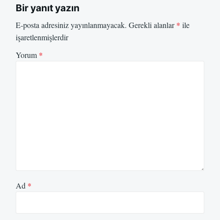
Bir yanıt yazın
E-posta adresiniz yayınlanmayacak.
Gerekli alanlar
*
ile
işaretlenmişlerdir
Yorum
*
Ad
*