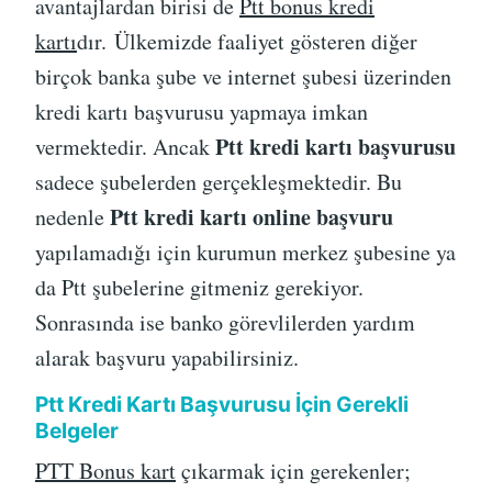
avantajlardan birisi de
Ptt bonus kredi
kartı
dır. Ülkemizde faaliyet gösteren diğer
birçok banka şube ve internet şubesi üzerinden
kredi kartı başvurusu yapmaya imkan
Ptt kredi kartı başvurusu
vermektedir. Ancak
sadece şubelerden gerçekleşmektedir. Bu
Ptt kredi kartı online başvuru
nedenle
yapılamadığı için kurumun merkez şubesine ya
da Ptt şubelerine gitmeniz gerekiyor.
Sonrasında ise banko görevlilerden yardım
alarak başvuru yapabilirsiniz.
Ptt Kredi Kartı Başvurusu İçin Gerekli
Belgeler
PTT Bonus kart
çıkarmak için gerekenler;