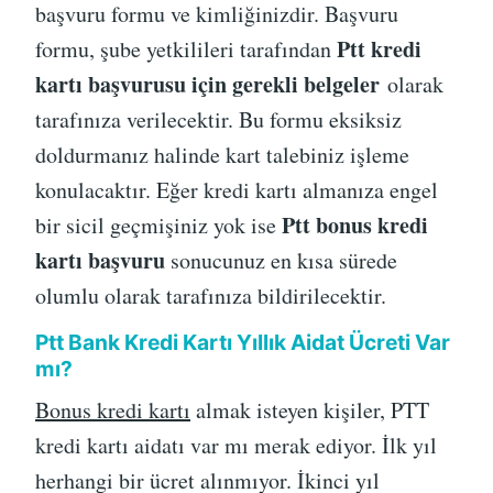
başvuru formu ve kimliğinizdir. Başvuru
Ptt kredi
formu, şube yetkilileri tarafından
kartı başvurusu için gerekli belgeler
olarak
tarafınıza verilecektir. Bu formu eksiksiz
doldurmanız halinde kart talebiniz işleme
konulacaktır. Eğer kredi kartı almanıza engel
Ptt bonus kredi
bir sicil geçmişiniz yok ise
kartı başvuru
sonucunuz en kısa sürede
olumlu olarak tarafınıza bildirilecektir.
Ptt Bank Kredi Kartı Yıllık Aidat Ücreti Var
mı?
Bonus kredi kartı
almak isteyen kişiler, PTT
kredi kartı aidatı var mı merak ediyor. İlk yıl
herhangi bir ücret alınmıyor. İkinci yıl