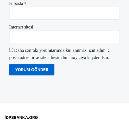
E-posta
*
İnternet sitesi
Daha sonraki yorumlarımda kullanılması için adım, e-
posta adresim ve site adresim bu tarayıcıya kaydedilsin.
İDPSBANKA.ORG