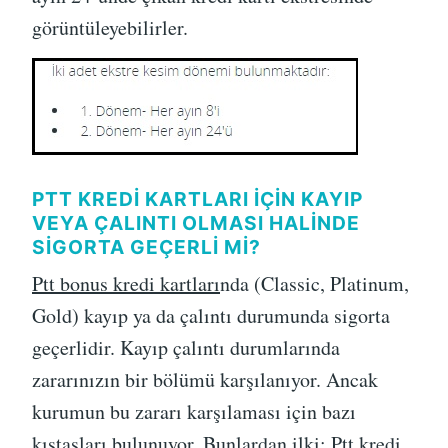
görüntüleyebilirler.
PTT KREDI KARTLARI IÇIN KAYIP
VEYA ÇALINTI OLMASI HALINDE
SIGORTA GEÇERLI MI?
Ptt bonus kredi kartları
nda (Classic, Platinum,
Gold) kayıp ya da çalıntı durumunda sigorta
geçerlidir. Kayıp çalıntı durumlarında
zararınızın bir bölümü karşılanıyor. Ancak
kurumun bu zararı karşılaması için bazı
kıstasları bulunuyor. Bunlardan ilki: Ptt kredi