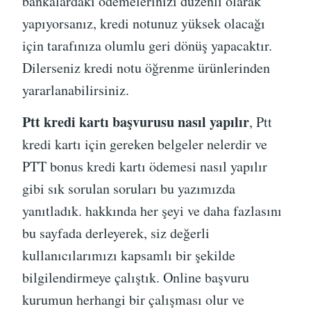
bankalardaki ödemelerinizi düzenli olarak
yapıyorsanız, kredi notunuz yüksek olacağı
için tarafınıza olumlu geri dönüş yapacaktır.
Dilerseniz kredi notu öğrenme ürünlerinden
yararlanabilirsiniz.
Ptt kredi kartı başvurusu nasıl yapılır
, Ptt
kredi kartı için gereken belgeler nelerdir ve
PTT bonus kredi kartı ödemesi nasıl yapılır
gibi sık sorulan soruları bu yazımızda
yanıtladık. hakkında her şeyi ve daha fazlasını
bu sayfada derleyerek, siz değerli
kullanıcılarımızı kapsamlı bir şekilde
bilgilendirmeye çalıştık. Online başvuru
kurumun herhangi bir çalışması olur ve