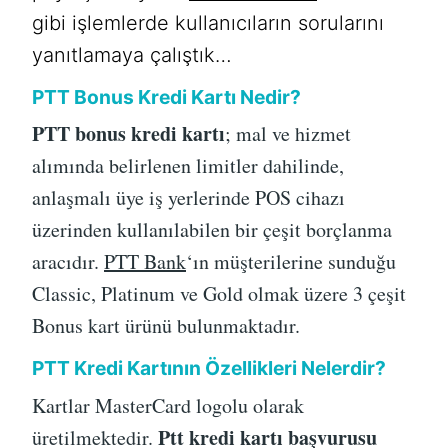
gibi işlemlerde kullanıcıların sorularını
yanıtlamaya çalıştık…
PTT Bonus Kredi Kartı Nedir?
PTT bonus kredi kartı
; mal ve hizmet
alımında belirlenen limitler dahilinde,
anlaşmalı üye iş yerlerinde POS cihazı
üzerinden kullanılabilen bir çeşit borçlanma
aracıdır.
PTT Bank
‘ın müşterilerine sunduğu
Classic, Platinum ve Gold olmak üzere 3 çeşit
Bonus kart ürünü bulunmaktadır.
PTT Kredi Kartının Özellikleri Nelerdir?
Kartlar MasterCard logolu olarak
Ptt kredi kartı başvurusu
üretilmektedir.