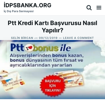
Skip
Search
İDPSBANKA.ORG
to
for:
İç Dış Para Sermayesi
content
Ptt Kredi Kartı Başvurusu Nasıl
Yapılır?
on
ON
SELIN BIRCAN
09/12/2019
LEAVE A COMMENT
PTT
KREDI
KARTI
BAŞVU
NASIL
YAPILI