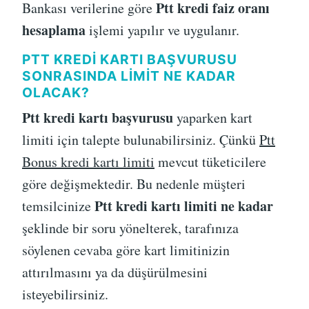
Ptt kredi faiz oranı
Bankası verilerine göre
hesaplama
işlemi yapılır ve uygulanır.
PTT KREDI KARTI BAŞVURUSU
SONRASINDA LIMIT NE KADAR
OLACAK?
Ptt kredi kartı başvurusu
yaparken kart
limiti için talepte bulunabilirsiniz. Çünkü
Ptt
Bonus kredi kartı limiti
mevcut tüketicilere
göre değişmektedir. Bu nedenle müşteri
Ptt kredi kartı limiti ne kadar
temsilcinize
şeklinde bir soru yönelterek, tarafınıza
söylenen cevaba göre kart limitinizin
attırılmasını ya da düşürülmesini
isteyebilirsiniz.