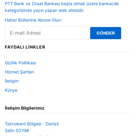
PTT Bank ve Ziraat Bankası başta olmak üzere bankacılık
kategorisinde yayın yapan web sitesidir.
Haber Bültenine Abone Olun:
FAYDALI LINKLER
Gizlilik Politikası
Hizmet Şartları
İletişim
Künye
İletişim Bilgilerimiz
Teknokent Bölgesi - Denizli
Selin SOYAK