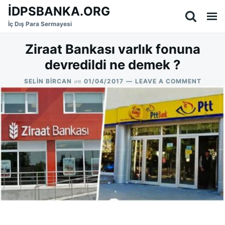
Skip
Search
İDPSBANKA.ORG
to
for:
İç Dış Para Sermayesi
content
Ziraat Bankası varlık fonuna
devredildi ne demek ?
on
ON
SELIN BIRCAN
01/04/2017
LEAVE A COMMENT
ZIRAA
BANKA
VARLI
FONUN
DEVRE
NE
DEMEK
?