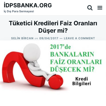
Skip
Search
İDPSBANKA.ORG
to
for:
İç Dış Para Sermayesi
content
Tüketici Kredileri Faiz Oranları
Düşer mi?
on
ON
SELIN BIRCAN
09/04/2017
LEAVE A COMMENT
TÜKETI
KREDIL
FAIZ
ORANL
DÜŞER
MI?