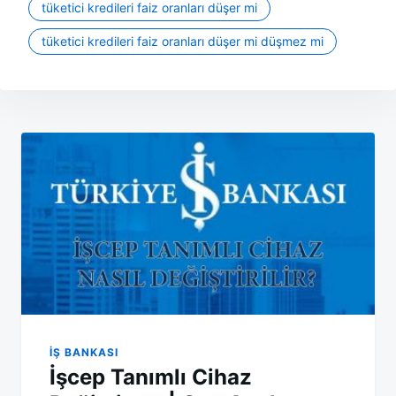
tüketici kredileri faiz oranları düşer mi
tüketici kredileri faiz oranları düşer mi düşmez mi
Yazı
gezinmesi
İŞ BANKASI
İşcep Tanımlı Cihaz