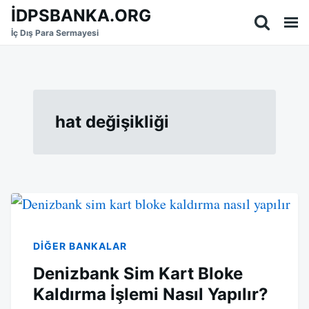
Skip
Search
İDPSBANKA.ORG
to
for:
İç Dış Para Sermayesi
content
hat değişikliği
DIĞER BANKALAR
Denizbank Sim Kart Bloke
Kaldırma İşlemi Nasıl Yapılır?