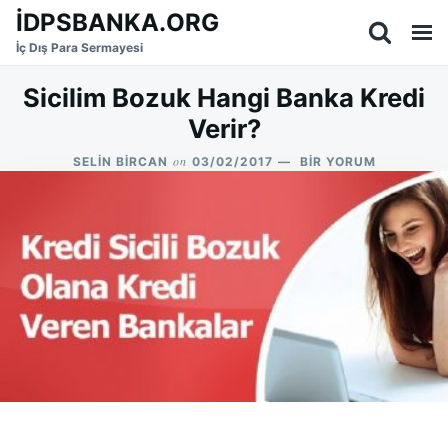
Skip
Search
İDPSBANKA.ORG
to
for:
İç Dış Para Sermayesi
content
Sicilim Bozuk Hangi Banka Kredi
Verir?
on
SICILIM
SELIN BIRCAN
03/02/2017
BIR YORUM
BOZUK
HANGI
BANKA
KREDI
VERIR?
IÇIN