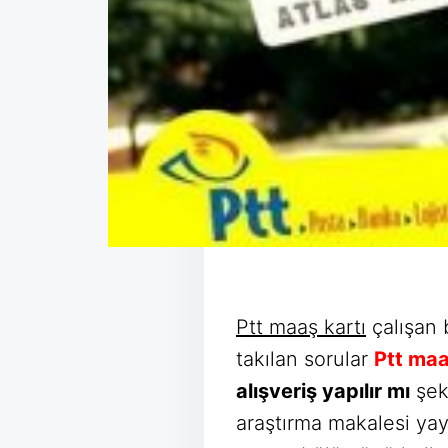
Ptt maaş kartı
çalışan b
takılan sorular
Ptt maaş
alışveriş yapılır mı
şekl
araştırma makalesi yay