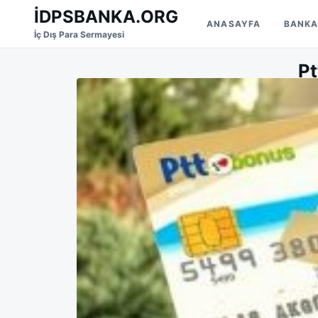
Skip
Search
İDPSBANKA.ORG
ANASAYFA
BANKA
to
for:
İç Dış Para Sermayesi
content
Pt