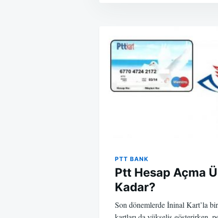
Yazı
gezinmesi
PTT BANK
Ptt Hesap Açma Ü
Kadar?
Son dönemlerde İninal Kart’la bir
kartları da yükseliş gösterirken, 