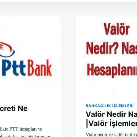
BANKACILIK IŞLEMLERI
creti Ne
Valör Nedir Na
|Valör İşlemler
likte PTT hesapları ve
Valör nedir ve valör tarihi
pek çok kişi avantajlarından