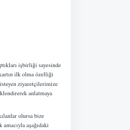
ıkları işbirliği sayesinde
kartın ilk olma özelliği
steyen ziyaretçilerimize
eklendirerek anlatmaya
kılanlar olursa bize
k amacıyla aşağıdaki