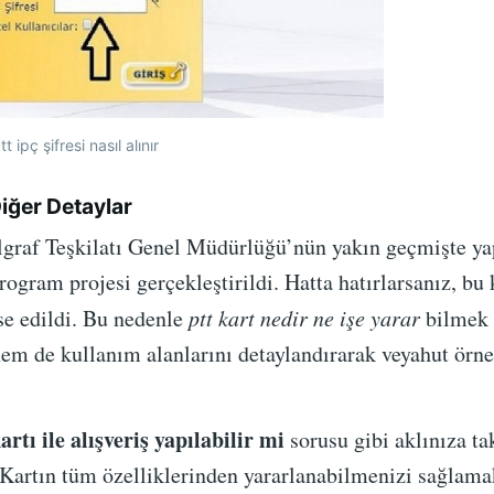
tt ipç şifresi nasıl alınır
 Diğer Detaylar
lgraf Teşkilatı Genel Müdürlüğü’nün yakın geçmişte yapt
rogram projesi gerçekleştirildi. Hatta hatırlarsanız, bu 
nse edildi. Bu nedenle
ptt kart nedir ne işe yarar
bilmek i
 hem de kullanım alanlarını detaylandırarak veyahut örn
rtı ile alışveriş yapılabilir mi
sorusu gibi aklınıza ta
Kartın tüm özelliklerinden yararlanabilmenizi sağlama