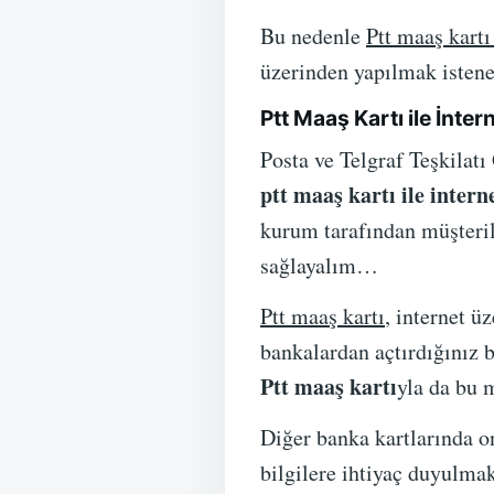
Bu nedenle
Ptt maaş kartı 
üzerinden yapılmak istene
Ptt Maaş Kartı ile İnter
Posta ve Telgraf Teşkilatı
ptt maaş kartı ile intern
kurum tarafından müşteril
sağlayalım…
Ptt maaş kartı
, internet ü
bankalardan açtırdığınız ba
Ptt maaş kartı
yla da bu
Diğer banka kartlarında on
bilgilere ihtiyaç duyulmakt