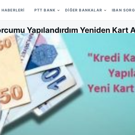
 HABERLERI
PTT BANK
DIĞER BANKALAR
IBAN SOR
orcumu Yapılandırdım Yeniden Kart A
on
ON
SELIN BIRCAN
23/03/2017
LEAVE A COMMENT
KREDI
KARTI
BORC
YAPIL
YENID
KART
ALABIL
MIYIM