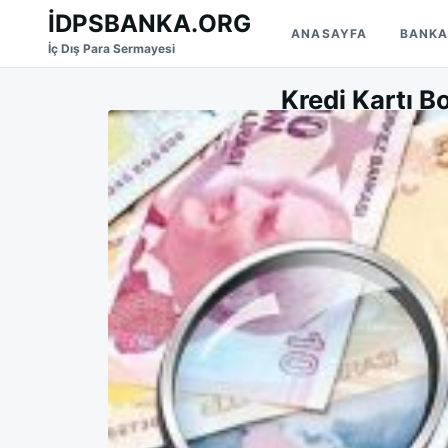
Skip
Search
İDPSBANKA.ORG
ANASAYFA
BANKA
to
for:
İç Dış Para Sermayesi
content
Kredi Kartı B