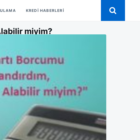
GULAMA
KREDI HABERLERI
labilir miyim?
UMU
ANDIRDIM
EN
IR
?