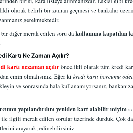
nden birisi, kara listeye alınmanızdır. Eskisi gibi kre
ikli olarak belirli bir zaman geçmesi ve bankalar üzeri
azanmanız gerekmektedir.
kullanıma kapatılan k
li bir diğer merak edilen soru da
.
edi Kartı Ne Zaman Açılır?
di kartı nezaman açılır
öncelikli olarak tüm kredi kart
dan emin olmalısınız. Eğer ki
kredi kartı borcumu öd
ekleyin ve sonrasında hala kullanamıyorsanız, bankanı
orcumu yapılandırdım yeniden kart alabilir miyim
so
ı ile ilgili merak edilen sorular üzerinde durduk. Çok da
erini arayarak, edinebilirsiniz.