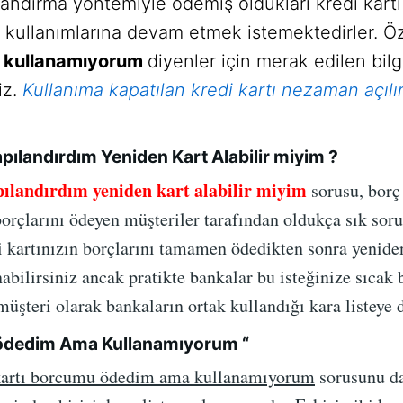
andırma yöntemiyle ödemiş oldukları kredi kartı 
tı kullanımlarına devam etmek istemektedirler. Ö
 kullanamıyorum
diyenler için merak edilen bilg
iz.
Kullanıma kapatılan kredi kartı nezaman açılı
pılandırdım Yeniden Kart Alabilir miyim ?
ılandırdım yeniden kart alabilir miyim
sorusu, borç
borçlarını ödeyen müşteriler tarafından oldukça sık sor
 kartınızın borçlarını tamamen ödedikten sonra yeniden
nabilirsiniz ancak pratikte bankalar bu isteğinize sıca
müşteri olarak bankaların ortak kullandığı kara listeye
 ödedim Ama Kullanamıyorum “
kartı borcumu ödedim ama kullanamıyorum
sorusunu da 