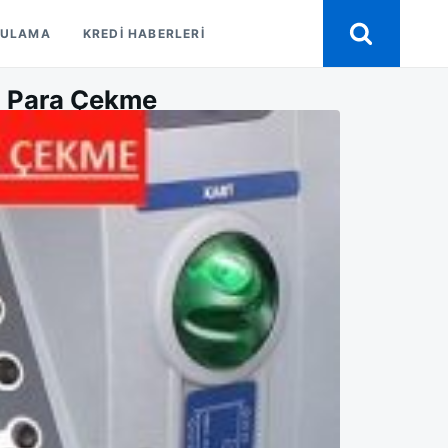
GULAMA
KREDI HABERLERI
z Para Çekme
IZ
T
SI
IZ