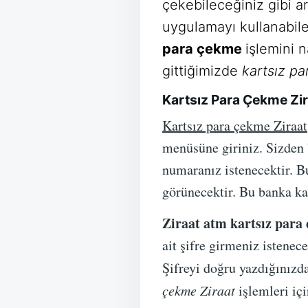
çekebileceğiniz gibi ar
uygulamayı kullanabile
para çekme
işlemini 
gittiğimizde
kartsız pa
Kartsız Para Çekme Zir
Kartsız para çekme Ziraat
menüsüne giriniz. Sizden 
numaranız istenecektir. Bu
görünecektir. Bu banka kar
Ziraat atm kartsız para
ait şifre girmeniz istenec
Şifreyi doğru yazdığınızda
çekme Ziraat
işlemleri içi