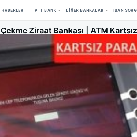
 HABERLERI
PTT BANK
DIĞER BANKALAR
IBAN SOR
a Çekme Ziraat Bankası | ATM Kartsı
on
ON
SELIN BIRCAN
15/04/2017
LEAVE A COMMENT
KARTS
PARA
ÇEKME
ZIRAA
BANKA
|
ATM
KARTS
PARA
ÇEKME