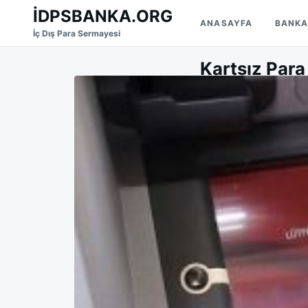
Skip
Search
İDPSBANKA.ORG
ANASAYFA
BANKA
to
for:
İç Dış Para Sermayesi
content
Kartsız Par