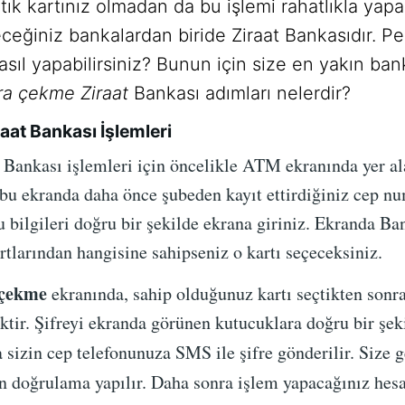
tık kartınız olmadan da bu işlemi rahatlıkla yapab
ceğiniz bankalardan biride Ziraat Bankasıdır. Pe
nasıl yapabilirsiniz? Bunun için size en yakın ba
ra çekme Ziraat
Bankası adımları nelerdir?
aat Bankası İşlemleri
Bankası işlemleri için öncelikle ATM ekranında yer a
bu ekranda daha önce şubeden kayıt ettirdiğiniz cep n
 bilgileri doğru bir şekilde ekrana giriniz. Ekranda Bank
tlarından hangisine sahipseniz o kartı seçeceksiniz.
 çekme
ekranında, sahip olduğunuz kartı seçtikten sonra
ektir. Şifreyi ekranda görünen kutucuklara doğru bir şe
 sizin cep telefonunuza SMS ile şifre gönderilir. Size g
n doğrulama yapılır. Daha sonra işlem yapacağınız hesab