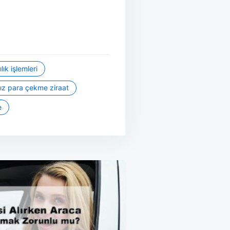
ık işlemleri
sız para çekme ziraat
e