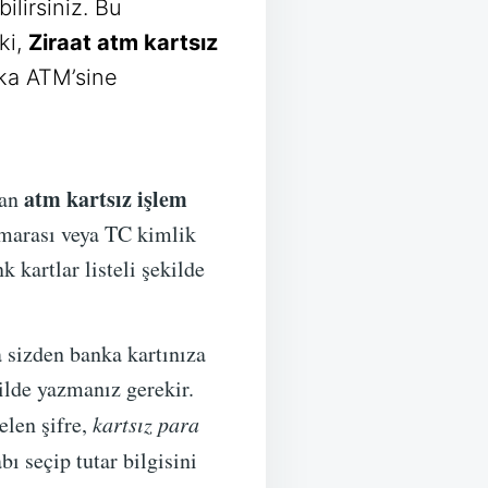
ilirsiniz. Bu
ki,
Ziraat atm kartsız
nka ATM’sine
atm kartsız işlem
lan
umarası veya TC kimlik
 kartlar listeli şekilde
 sizden banka kartınıza
kilde yazmanız gerekir.
elen şifre,
kartsız para
ı seçip tutar bilgisini