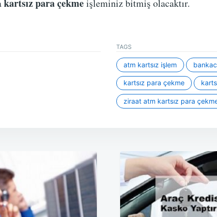
kartsız para çekme
a
işleminiz bitmiş olacaktır.
TAGS
atm kartsız işlem
bankacıl
kartsız para çekme
kart
ziraat atm kartsız para çekm