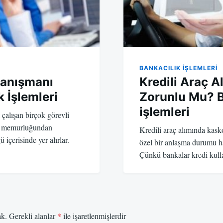
BANKACILIK IŞLEMLERI
 Danışmanı
Kredili Araç 
k İşlemleri
Zorunlu Mu? B
işlemleri
çalışan birçok görevli
şe memurluğundan
Kredili araç alımında kas
içerisinde yer alırlar.
özel bir anlaşma durumu ha
Çünkü bankalar kredi kull
ak.
Gerekli alanlar
*
ile işaretlenmişlerdir