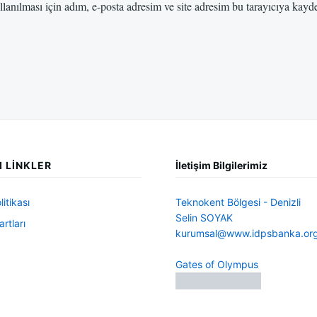
anılması için adım, e-posta adresim ve site adresim bu tarayıcıya kayde
I LINKLER
İletişim Bilgilerimiz
litikası
Teknokent Bölgesi - Denizli
Selin SOYAK
rtları
kurumsal@www.idpsbanka.or
Gates of Olympus