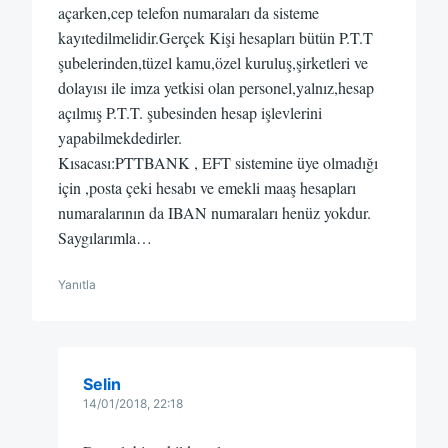
açarken,cep telefon numaraları da sisteme
kayıtedilmelidir.Gerçek Kişi hesapları bütün P.T.T
şubelerinden,tüzel kamu,özel kuruluş,şirketleri ve
dolayısı ile imza yetkisi olan personel,yalnız,hesap
açılmış P.T.T. şubesinden hesap işlevlerini
yapabilmekdedirler.
Kısacası:PTTBANK , EFT sistemine üye olmadığı
için ,posta çeki hesabı ve emekli maaş hesapları
numaralarının da IBAN numaraları henüz yokdur.
Saygılarımla…
Yanıtla
Selin
14/01/2018, 22:18