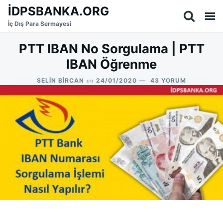
Skip
Search
İDPSBANKA.ORG
to
for:
İç Dış Para Sermayesi
content
PTT IBAN No Sorgulama | PTT
IBAN Öğrenme
on
PTT
SELIN BIRCAN
24/01/2020
43 YORUM
IBAN
NO
SORGULAMA
|
PTT
IBAN
ÖĞRENME
IÇIN