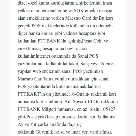
tüzel -özel,kamu kuruluşlarının, şirketlerinin imza
yetkisi olan personellerine ve SGK emekli maaşını
alan emeklilerine verilen Maestro Card’dır.Bu kart
gerçek POS makinelerinde kullanılan ön ödemeli-
diğer banka karları gibi vadesiz hesaplara gibi
kullanılan PTTBANK’da açılmiş,Posta Çeki ve
emekli maaş hesaplarına bağlı olarak
kullanılır,Internet ortamında da Sanal POS
yazılımlarında kullanılırlar,fakat, Satış veya ödeme
yapılan web sitelerinin sanal POS yazılımları
Maestro Cart’lara uyumlu olmadıklaıı için,sanal
POS yazılımlarında kullanılamamakdadırlar
PTTKART’ın ön yüzünde:16-Onaltı- rakkamlı kart
numarası kart sahibinin: Adı.Soyadı:10-On-rakkamlı
PTTBANK Müşteri numarası, en az :6-altı-105427
gibi-Posta çeki hesap numarası,kartın son kullanma
Ay ve Yıl’ı,arka tarafında da,3-üç-
rakkamlı:Güvenlik no.su ve imza yeri vardır:İmza