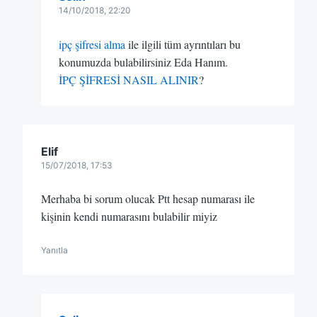
14/10/2018, 22:20
ipç şifresi alma
ile ilgili tüm ayrıntıları bu
konumuzda bulabilirsiniz Eda Hanım.
İPÇ ŞİFRESİ NASIL ALINIR
?
Elif
15/07/2018, 17:53
Merhaba bi sorum olucak Ptt hesap numarası ile
kişinin kendi numarasını bulabilir miyiz
Yanıtla