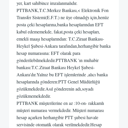
yer, kart sahibince imzalanmalıdır.
PTTBANK,T.C.Merkez Bankası,< Elektronik Fon
Transfer Sistemi(E.F.T.) ne üye olmadığı için,henüz
posta çeki hesaplarına,banka hesaplarından EFT
kabul edememekde, fakat,posta çeki hesapları,
emekli maaşı hesaplarından: T.C.Ziraat Bankası-
Heykel Şubesi-Ankara tarafından,herhangibir banka
hesap numarasına: EFT olarak para
gönderilebilmekdedir.PTTBANK 'ın muhabir
bankası:T.C.Ziraat Bankası Heykel Şubesi-
Ankara'dır.Yalnız bu EFT işlemlerinde ,alıcı banka
hesaplarında gönderen:PTT Genel Müdürlüğü
gözükmekdedir.Asıl gönderenin adı,soyadı
gözükmemekdedir.
PTTBANK müşterilerine en az :10-on- rakkamlı
müşteri numarası vermekdedir. Müşteri numarası
hesap açarken herhangibir PTT şubesi havale
servisinde otomatik olarak verilmekdedir.Hesap