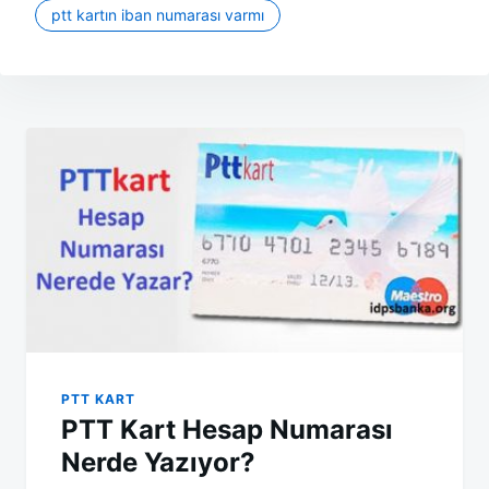
ptt kartın iban numarası varmı
Yazı
gezinmesi
PTT KART
PTT Kart Hesap Numarası
Nerde Yazıyor?