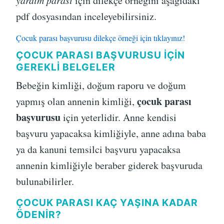
yardım parası
için dilekçe örneğini aşağıdaki
pdf dosyasından inceleyebilirsiniz.
Çocuk parası başvurusu dilekçe örneği için tıklayınız!
ÇOCUK PARASI BAŞVURUSU İÇIN
GEREKLI BELGELER
Bebeğin kimliği, doğum raporu ve doğum
çocuk parası
yapmış olan annenin kimliği,
başvurusu
için yeterlidir. Anne kendisi
başvuru yapacaksa kimliğiyle, anne adına baba
ya da kanuni temsilci başvuru yapacaksa
annenin kimliğiyle beraber giderek başvuruda
bulunabilirler.
ÇOCUK PARASI KAÇ YAŞINA KADAR
ÖDENIR?