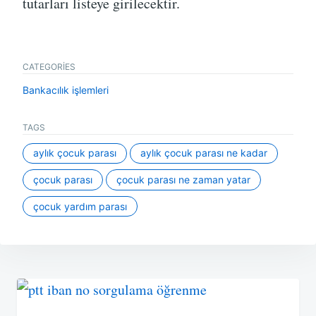
tutarları listeye girilecektir.
CATEGORIES
Bankacılık işlemleri
TAGS
aylık çocuk parası
aylık çocuk parası ne kadar
çocuk parası
çocuk parası ne zaman yatar
çocuk yardım parası
Yazı
gezinmesi