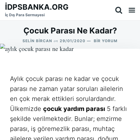
Skip
Search
İDPSBANKA.ORG
to
for:
İç Dış Para Sermayesi
content
Çocuk Parası Ne Kadar?
on
ÇOCUK
SELIN BIRCAN
29/01/2020
BIR YORUM
PARASI
NE
KADAR?
IÇIN
Aylık çocuk parası ne kadar ve çocuk
parası ne zaman yatar soruları ailelerin
en çok merak ettikleri sorulardandır.
Ülkemizde
çocuk yardım parası
5 farklı
şekilde verilmektedir. Bunlar; emzirme
parası, iş göremezlik parası, muhtaç
ailelere verilen yardım parası, doğum