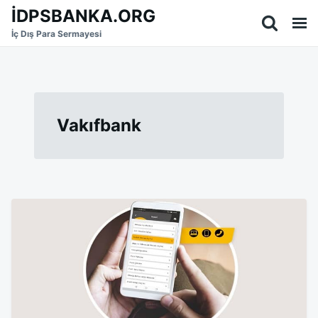
Skip
Search
İDPSBANKA.ORG
to
for:
İç Dış Para Sermayesi
content
Vakıfbank