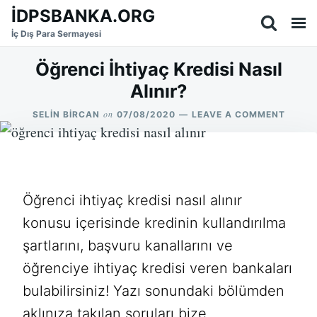
Skip
Search
İDPSBANKA.ORG
to
for:
İç Dış Para Sermayesi
content
Öğrenci İhtiyaç Kredisi Nasıl
Alınır?
on
ON
SELIN BIRCAN
07/08/2020
LEAVE A COMMENT
ÖĞREN
İHTIY
KREDIS
NASIL
ALINIR
Öğrenci ihtiyaç kredisi nasıl alınır
konusu içerisinde kredinin kullandırılma
şartlarını, başvuru kanallarını ve
öğrenciye ihtiyaç kredisi veren bankaları
bulabilirsiniz! Yazı sonundaki bölümden
aklınıza takılan soruları bize