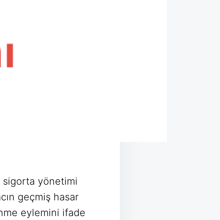
e sigorta yönetimi
racın geçmiş hasar
enme eylemini ifade