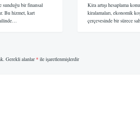
e sunduğu bir finansal
Kira artışı hesaplama konu
r. Bu hizmet, kart
kiralamaları, ekonomik koş
âhilinde…
çerçevesinde bir sürece sa
ak.
Gerekli alanlar
*
ile işaretlenmişlerdir