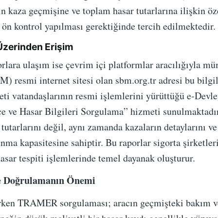
n kaza geçmişine ve toplam hasar tutarlarına ilişkin öze
r ön kontrol yapılması gerektiğinde tercih edilmektedir.
 Üzerinden Erişim
orlara ulaşım ise çevrim içi platformlar aracılığıyla m
 resmi internet sitesi olan sbm.org.tr adresi bu bilgil
ti vatandaşlarının resmi işlemlerini yürüttüğü e-Devlet
çe ve Hasar Bilgileri Sorgulama” hizmeti sunulmaktadır.
 tutarlarını değil, aynı zamanda kazaların detaylarını ve
nma kapasitesine sahiptir. Bu raporlar sigorta şirketler
sar tespiti işlemlerinde temel dayanak oluşturur.
de Doğrulamanın Önemi
alırken TRAMER sorgulaması; aracın geçmişteki bakım v