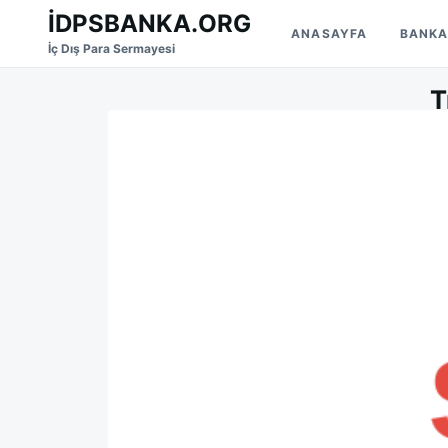
Skip
Search
İDPSBANKA.ORG
ANASAYFA
BANKA
to
for:
İç Dış Para Sermayesi
content
T