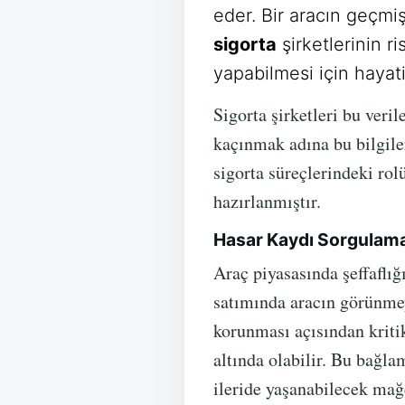
eder. Bir aracın geçmiş
sigorta
şirketlerinin r
yapabilmesi için hayat
Sigorta şirketleri bu veril
kaçınmak adına bu bilgil
sigorta süreçlerindeki rol
hazırlanmıştır.
Hasar Kaydı Sorgulaman
Araç piyasasında şeffaflı
satımında aracın görünmey
korunması açısından kriti
altında olabilir. Bu bağl
ileride yaşanabilecek mağd