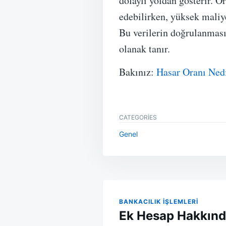
dolaylı yoldan gösterir. Ö
edebilirken, yüksek maliye
Bu verilerin doğrulanması 
olanak tanır.
Bakınız:
Hasar Oranı Ned
CATEGORIES
Genel
Yazı
gezinmesi
BANKACILIK IŞLEMLERI
Ek Hesap Hakkında