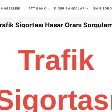
 HABERLERI
PTT BANK
DIĞER BANKALAR
IBAN SOR
rafik Sigortası Hasar Oranı Sorgula
on
ON
GENEROUS
12/01/2026
LEAVE A COMMENT
TRAFIK
SIGORTA
HASAR
ORANI
SORGU