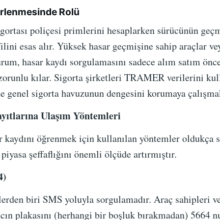
lirlenmesinde Rolü
 sigortası poliçesi primlerini hesaplarken sürücünün geç
filini esas alır. Yüksek hasar geçmişine sahip araçlar v
durum, hasar kaydı sorgulamasını sadece alım satım önce
orunlu kılar. Sigorta şirketleri TRAMER verilerini kull
e genel sigorta havuzunun dengesini korumaya çalışmak
ıtlarına Ulaşım Yöntemleri
ar kaydını öğrenmek için kullanılan yöntemler oldukça s
k piyasa şeffaflığını önemli ölçüde artırmıştır.
4)
erden biri SMS yoluyla sorgulamadır. Araç sahipleri vey
acın plakasını (herhangi bir boşluk bırakmadan) 5664 n