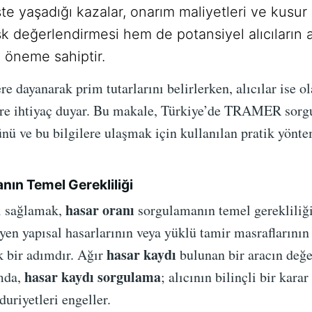
te yaşadığı kazalar, onarım maliyetleri ve kusur 
isk değerlendirmesi hem de potansiyel alıcıların a
i öneme sahiptir.
ere dayanarak prim tutarlarını belirlerken, alıcılar ise o
ere ihtiyaç duyar. Bu makale, Türkiye’de TRAMER sorg
ünü ve bu bilgilere ulaşmak için kullanılan pratik yönt
ın Temel Gerekliliği
hasar oranı
ğı sağlamak,
sorgulamanın temel gerekliliğid
en yapısal hasarlarının veya yüklü tamir masraflarının 
hasar kaydı
k bir adımdır. Ağır
bulunan bir aracın değer
hasar kaydı sorgulama
amda,
; alıcının bilinçli bir kara
uriyetleri engeller.