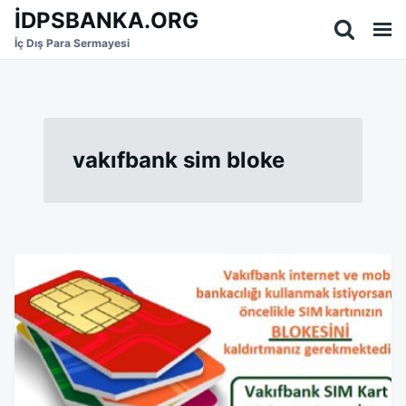
Skip
Search
İDPSBANKA.ORG
to
for:
İç Dış Para Sermayesi
content
vakıfbank sim bloke