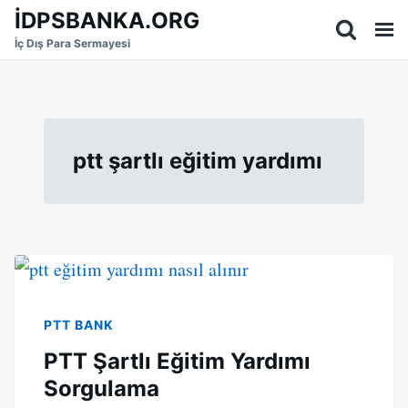
Skip
Search
İDPSBANKA.ORG
to
for:
İç Dış Para Sermayesi
content
ptt şartlı eğitim yardımı
PTT BANK
PTT Şartlı Eğitim Yardımı
Sorgulama