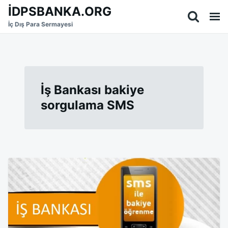
Skip
Search
İDPSBANKA.ORG
to
for:
İç Dış Para Sermayesi
content
İş Bankası bakiye
sorgulama SMS