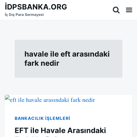
Skip
Search
İDPSBANKA.ORG
to
for:
İç Dış Para Sermayesi
content
havale ile eft arasındaki
fark nedir
BANKACILIK IŞLEMLERI
EFT ile Havale Arasındaki