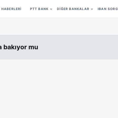
 HABERLERI
PTT BANK
DIĞER BANKALAR
IBAN SOR
na bakıyor mu