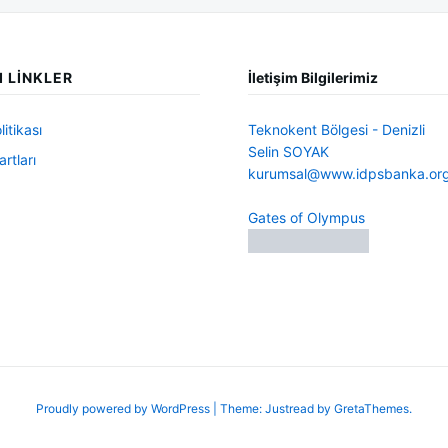
I LINKLER
İletişim Bilgilerimiz
litikası
Teknokent Bölgesi - Denizli
Selin SOYAK
rtları
kurumsal@www.idpsbanka.or
Gates of Olympus
Proudly powered by WordPress
|
Theme: Justread by
GretaThemes
.