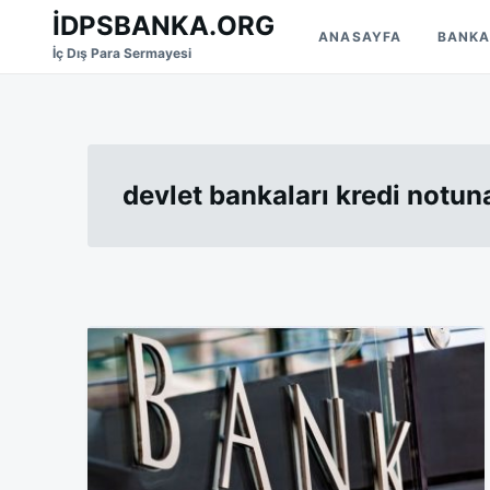
Skip
Search
İDPSBANKA.ORG
ANASAYFA
BANKA
to
for:
İç Dış Para Sermayesi
content
devlet bankaları kredi notu