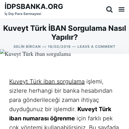
Skip
Search
İDPSBANKA.ORG
to
for:
İç Dış Para Sermayesi
content
Kuveyt Türk İBAN Sorgulama Nasıl
Yapılır?
on
ON
SELIN BIRCAN
16/02/2018
LEAVE A COMMENT
KUVEY
TÜRK
İBAN
SORG
NASIL
YAPILI
Kuveyt Türk iban sorgulama
işlemi,
sizlere herhangi bir banka hesabından
para gönderileceği zaman ihtiyaç
duyduğunuz bir işlemdir.
Kuveyt Türk
iban numarası öğrenme
için farklı pek
çok yöntemi kullanabilirsiniz. Bu sayfada