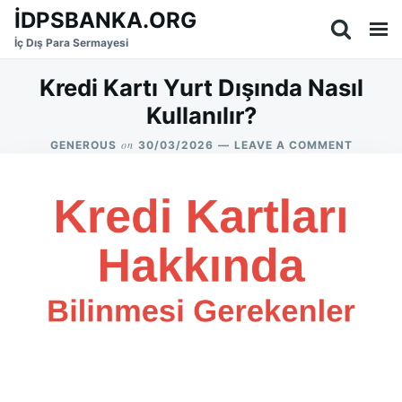
Skip
Search
İDPSBANKA.ORG
to
for:
İç Dış Para Sermayesi
content
Kredi Kartı Yurt Dışında Nasıl
Kullanılır?
on
ON
GENEROUS
30/03/2026
LEAVE A COMMENT
KREDI
KARTI
YURT
DIŞIND
NASIL
KULLANI