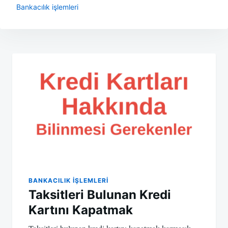
Bankacılık işlemleri
Yazı
gezinmesi
BANKACILIK IŞLEMLERI
Taksitleri Bulunan Kredi
Kartını Kapatmak