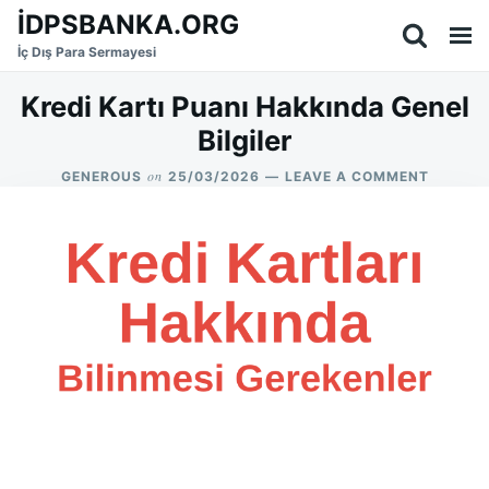
Skip
Search
İDPSBANKA.ORG
to
for:
İç Dış Para Sermayesi
content
Kredi Kartı Puanı Hakkında Genel
Bilgiler
on
ON
GENEROUS
25/03/2026
LEAVE A COMMENT
KREDI
KARTI
PUANI
HAKKIN
GENEL
BILGILE