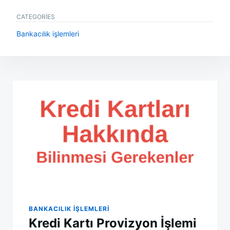
CATEGORIES
Bankacılık işlemleri
Yazı
gezinmesi
BANKACILIK IŞLEMLERI
Kredi Kartı Provizyon İşlemi