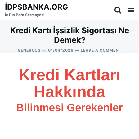
Skip
Search
İDPSBANKA.ORG
to
for:
İç Dış Para Sermayesi
content
Kredi Kartı İşsizlik Sigortası Ne
Demek?
on
ON
GENEROUS
01/04/2026
LEAVE A COMMENT
KREDI
KARTI
İŞSIZLIK
SIGORTA
NE
DEMEK?