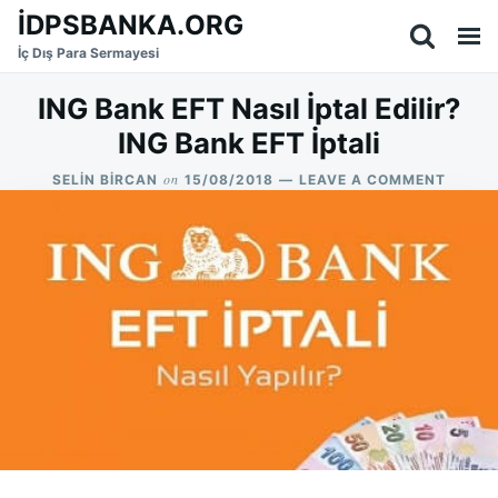
Skip
Search
İDPSBANKA.ORG
to
for:
İç Dış Para Sermayesi
content
ING Bank EFT Nasıl İptal Edilir?
ING Bank EFT İptali
on
ON
SELIN BIRCAN
15/08/2018
LEAVE A COMMENT
ING
BANK
EFT
NASIL
İPTAL
EDILIR
ING
BANK
EFT
İPTALI