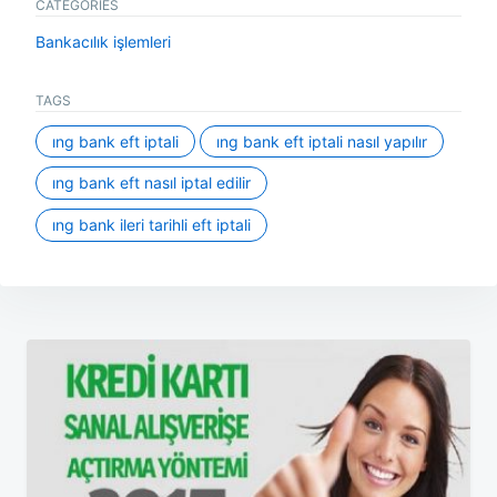
CATEGORIES
Bankacılık işlemleri
TAGS
ing bank eft iptali
ing bank eft iptali nasıl yapılır
ing bank eft nasıl iptal edilir
ing bank ileri tarihli eft iptali
Yazı
gezinmesi