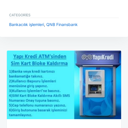
CATEGORIES
Bankacılık işlemleri
,
QNB Finansbank
Yazı
gezinmesi