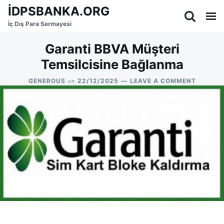
Skip
Search
İDPSBANKA.ORG
to
for:
İç Dış Para Sermayesi
content
Garanti BBVA Müşteri
Temsilcisine Bağlanma
on
ON
GENEROUS
22/12/2025
LEAVE A COMMENT
GARANT
BBVA
MÜŞTER
TEMSILC
BAĞLA