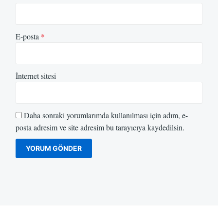
E-posta
*
İnternet sitesi
Daha sonraki yorumlarımda kullanılması için adım, e-
posta adresim ve site adresim bu tarayıcıya kaydedilsin.