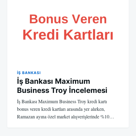
gezinmesi
İŞ BANKASI
İş Bankası Maximum
Business Troy İncelemesi
İş Bankası Maximum Business Troy kredi kartı
bonus veren kredi kartları arasında yer alırken,
Ramazan ayına özel market alışverişlerinde %10…