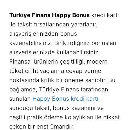
Türkiye Finans Happy Bonus
kredi kartı
ile taksit fırsatlarından yararlanır,
alışverişlerinizden bonus
kazanabilirsiniz. Biriktirdiğiniz bonusları
alışverişlerinizde kullanabilirsiniz.
Finansal ürünlerin çeşitliliği, modern
tüketici ihtiyaçlarına cevap verme
noktasında kritik bir öneme sahiptir. Bu
bağlamda, Türkiye Finans tarafından
sunulan
Happy Bonus kredi kartı
sunduğu taksit, bonus kazanımı ve
çeşitli pratik ödeme kolaylıkları ile dikkat
çeken bir enstrümandır.