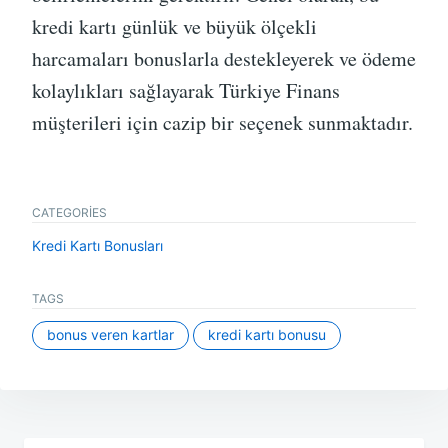
kredi kartı günlük ve büyük ölçekli
harcamaları bonuslarla destekleyerek ve ödeme
kolaylıkları sağlayarak Türkiye Finans
müşterileri için cazip bir seçenek sunmaktadır.
CATEGORIES
Kredi Kartı Bonusları
TAGS
bonus veren kartlar
kredi kartı bonusu
Yazı