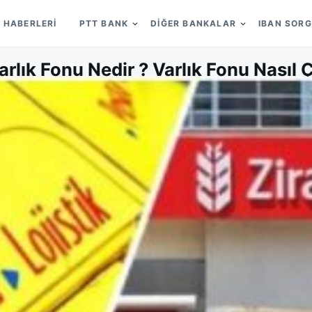
 HABERLERI
PTT BANK
DIĞER BANKALAR
IBAN SOR
rlık Fonu Nedir ? Varlık Fonu Nasıl Ç
on
ON
SELIN BIRCAN
01/04/2017
LEAVE A COMMENT
PTT
VARLI
FONU
NEDIR
?
VARLI
FONU
NASIL
ÇALIŞI