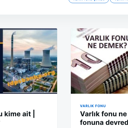
VARLIK FONU
u kime ait |
Varlık fonu ne
?
fonuna devred