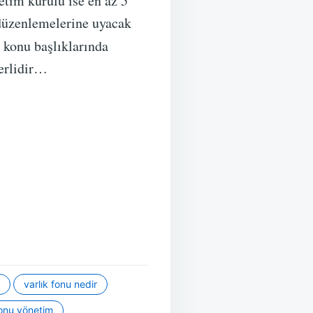
etim kurulu ise en az 5
düzenlemelerine uyacak
i konu başlıklarında
terlidir…
varlık fonu nedir
fonu yönetim