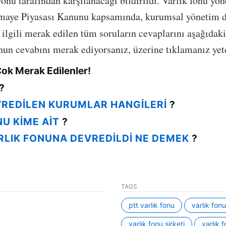
nu tarafından karşılanacağı bildirildi. Varlık fonu yön
rmaye Piyasası Kanunu kapsamında, kurumsal yönetim 
 ilgili merak edilen tüm soruların cevaplarını aşağıdak
unun cevabını merak ediyorsanız, üzerine tıklamanız ye
n Çok Merak Edilenler!
?
VREDILEN KURUMLAR HANGILERI
?
NU KIME AIT
?
RLIK FONUNA DEVREDILDI NE DEMEK
?
TAGS
ptt varlık fonu
varlık fonu
varlık fonu şirketi
varlık 