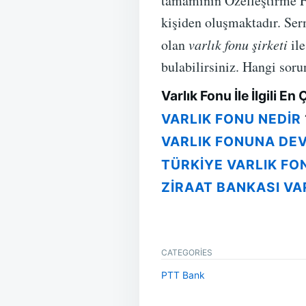
tamamının Özelleştirme Fo
kişiden oluşmaktadır. Se
olan
varlık fonu şirketi
ile
bulabilirsiniz. Hangi sor
Varlık Fonu İle İlgili E
VARLIK FONU NEDIR
VARLIK FONUNA DE
TÜRKIYE VARLIK FO
ZIRAAT BANKASI VA
CATEGORIES
PTT Bank