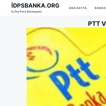
Skip
Search
İDPSBANKA.ORG
ANASAYFA
BANKA
to
for:
İç Dış Para Sermayesi
content
PTT Va