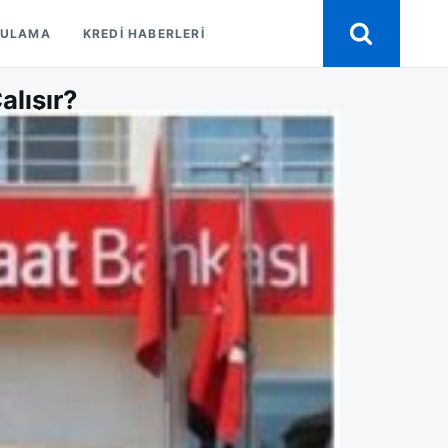
GULAMA
KREDI HABERLERI
alışır?
K
K
R?