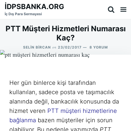
Skip
Search
İDPSBANKA.ORG
to
for:
İç Dış Para Sermayesi
content
PTT Müşteri Hizmetleri Numarası
Kaç?
on
PTT
SELIN BIRCAN
23/02/2017
8 YORUM
MÜŞTERI
HIZMETLERI
NUMARASI
KAÇ?
IÇIN
Her gün binlerce kişi tarafından
kullanılan, sadece posta ve taşımacılık
alanında değil, bankacılık konusunda da
hizmet veren
PTT müşteri hizmetlerine
bağlanma
bazen müşteriler için sorun
olabiliyor. Bu nedenle yazımızda
PTT