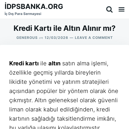
Skip
Search
İDPSBANKA.ORG
to
for:
İç Dış Para Sermayesi
content
Kredi Kartı ile Altın Alınır mı?
on
ON
GENEROUS
12/03/2026
LEAVE A COMMENT
KREDI
KARTI
ILE
ALTIN
Kredi kartı
ile
altın
satın alma işlemi,
ALINIR
MI?
özellikle geçmiş yıllarda bireylerin
likidite yönetimi ve yatırım stratejileri
açısından popüler bir yöntem olarak öne
çıkmıştır. Altın geleneksel olarak güvenli
liman olarak kabul edildiğinden, kredi
kartının sağladığı taksitlendirme imkânı,
bu varlığa ulaşımı kolaylaştırmıştır.