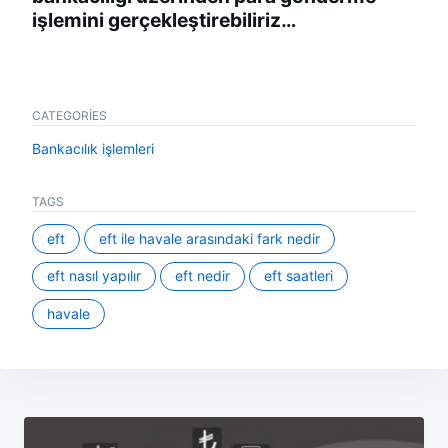
işlemini gerçekleştirebiliriz…
CATEGORIES
Bankacılık işlemleri
TAGS
eft
eft ile havale arasındaki fark nedir
eft nasıl yapılır
eft nedir
eft saatleri
havale
Yazı
gezinmesi