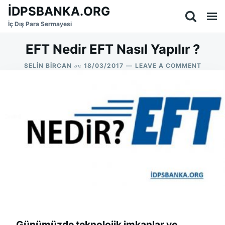
Skip
Search
İDPSBANKA.ORG
to
for:
İç Dış Para Sermayesi
content
EFT Nedir EFT Nasıl Yapılır ?
on
ON
SELIN BIRCAN
18/03/2017
LEAVE A COMMENT
EFT
NEDIR
EFT
NASIL
YAPILI
?
Günümüzde teknolojik imkanlar ve