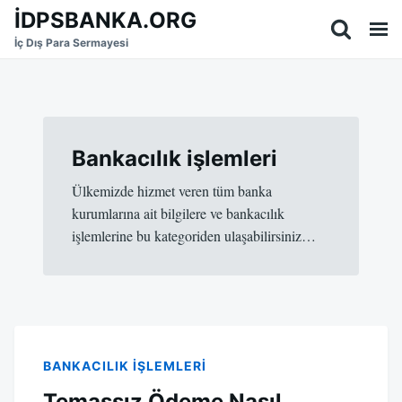
Skip
Search
İDPSBANKA.ORG
to
for:
İç Dış Para Sermayesi
content
Bankacılık işlemleri
Ülkemizde hizmet veren tüm banka
kurumlarına ait bilgilere ve bankacılık
işlemlerine bu kategoriden ulaşabilirsiniz…
BANKACILIK IŞLEMLERI
Temassız Ödeme Nasıl