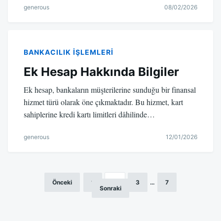
generous
08/02/2026
BANKACILIK IŞLEMLERI
Ek Hesap Hakkında Bilgiler
Ek hesap, bankaların müşterilerine sunduğu bir finansal
hizmet türü olarak öne çıkmaktadır. Bu hizmet, kart
sahiplerine kredi kartı limitleri dâhilinde…
generous
12/01/2026
Önceki
1
2
3
…
7
Yazı
Sonraki
sayfalandırması