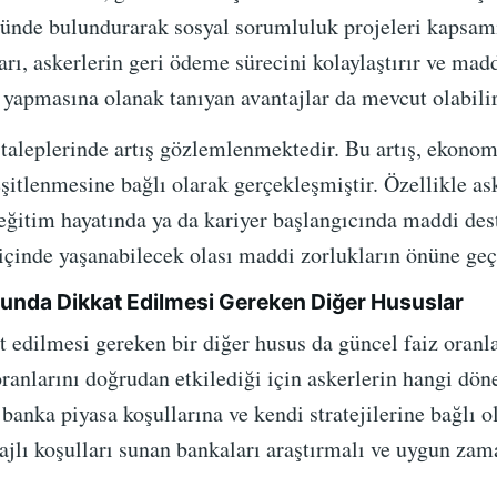
ünde bulundurarak sosyal sorumluluk projeleri kapsamı
rı, askerlerin geri ödeme sürecini kolaylaştırır ve maddi
 yapmasına olanak tanıyan avantajlar da mevcut olabilir
 taleplerinde artış gözlemlenmektedir. Bu artış, ekono
eşitlenmesine bağlı olarak gerçekleşmiştir. Özellikle a
 eğitim hayatında ya da kariyer başlangıcında maddi de
içinde yaşanabilecek olası maddi zorlukların önüne geç
unda Dikkat Edilmesi Gereken Diğer Hususlar
 edilmesi gereken bir diğer husus da güncel faiz oranl
oranlarını doğrudan etkilediği için askerlerin hangi d
nka piyasa koşullarına ve kendi stratejilerine bağlı ol
ntajlı koşulları sunan bankaları araştırmalı ve uygun z