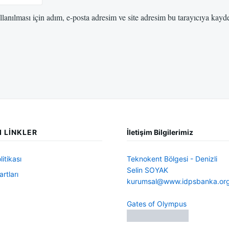
anılması için adım, e-posta adresim ve site adresim bu tarayıcıya kayde
I LINKLER
İletişim Bilgilerimiz
litikası
Teknokent Bölgesi - Denizli
Selin SOYAK
rtları
kurumsal@www.idpsbanka.or
Gates of Olympus