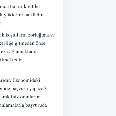
nda bu tür krediler
 yüklerini hafifletir.
.
mik koşulların zorluğuna ve
skerliğe gitmeden önce
stek sağlamaktadır.
ilmektedir.
arıdır. Ekonomideki
önemde başvuru yapacağı
arak faiz oranlarını
amanlamalarla başvuruda