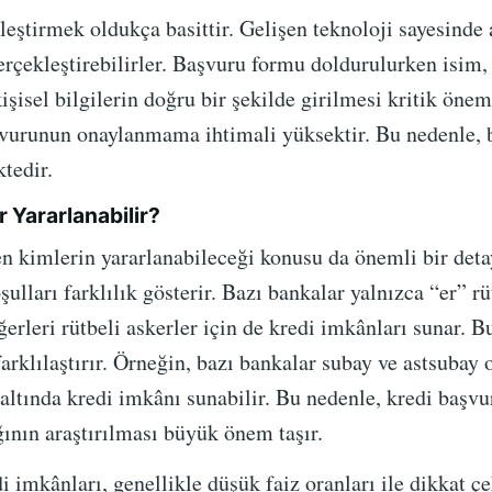
eştirmek oldukça basittir. Gelişen teknoloji sayesinde 
rçekleştirebilirler. Başvuru formu doldurulurken isim, 
şisel bilgilerin doğru bir şekilde girilmesi kritik öneme
urunun onaylanmama ihtimali yüksektir. Bu nedenle, bi
tedir.
 Yararlanabilir?
 kimlerin yararlanabileceği konusu da önemli bir deta
ulları farklılık gösterir. Bazı bankalar yalnızca “er” 
iğerleri rütbeli askerler için de kredi imkânları sunar. 
rklılaştırır. Örneğin, bazı bankalar subay ve astsubay
r altında kredi imkânı sunabilir. Bu nedenle, kredi ba
ğının araştırılması büyük önem taşır.
i imkânları, genellikle düşük faiz oranları ile dikkat ç