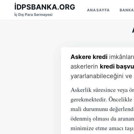
Skip
Search
İDPSBANKA.ORG
ANASAYFA
BANKA
to
for:
İç Dış Para Sermayesi
content
Askere kredi
imkânları
askerlerin
kredi başv
yararlanabileceğini ve 
Askerlik süresince veya ö
gerekmektedir. Öncelikle 
mali durumunu değerlendi
ödenmiş olması da aranan k
minimize etme amacı taşı