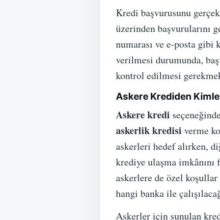
Kredi başvurusunu gerçekl
üzerinden başvurularını ge
numarası ve e-posta gibi ki
verilmesi durumunda, başv
kontrol edilmesi gerekmek
Askere Krediden Kimler
Askere kredi
seçeneğinden
askerlik kredisi
verme koş
askerleri hedef alırken, d
krediye ulaşma imkânını fa
askerlere de özel koşulla
hangi banka ile çalışılaca
Askerler için sunulan kred