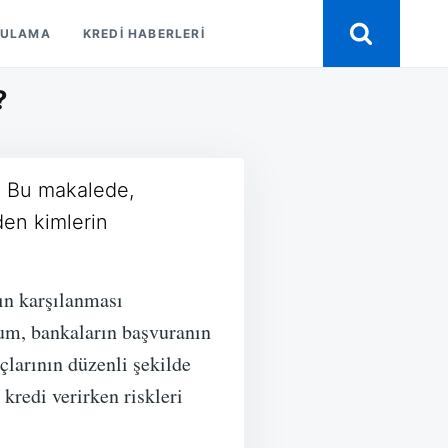
GULAMA
KREDI HABERLERI
?
r. Bu makalede,
USU
den kimlerin
?
rın karşılanması
rum, bankaların başvuranın
çlarının düzenli şekilde
kredi verirken riskleri