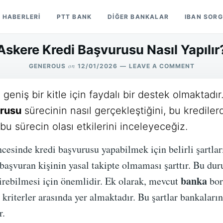
 HABERLERI
PTT BANK
DIĞER BANKALAR
IBAN SOR
Askere Kredi Başvurusu Nasıl Yapılır
on
ON
GENEROUS
12/01/2026
LEAVE A COMMENT
ASKERE
KREDI
 geniş bir kitle için faydalı bir destek olmaktadı
BAŞVUR
NASIL
urusu
sürecinin nasıl gerçekleştiğini, bu krediler
YAPILIR
bu sürecin olası etkilerini inceleyeceğiz.
ncesinde kredi başvurusu yapabilmek için belirli şartla
başvuran kişinin yasal takipte olmaması şarttır. Bu du
banka
rebilmesi için önemlidir. Ek olarak, mevcut
bor
riterler arasında yer almaktadır. Bu şartlar bankaların 
r.