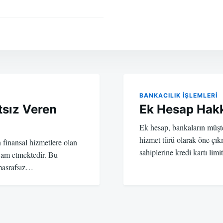
BANKACILIK IŞLEMLERI
tsız Veren
Ek Hesap Hakk
Ek hesap, bankaların müşte
hizmet türü olarak öne çık
n finansal hizmetlere olan
sahiplerine kredi kartı lim
evam etmektedir. Bu
 masrafsız…