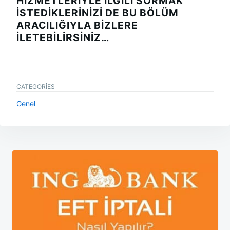
HIZMETLERIYLE ILGILI SORMAK
ISTEDIKLERINIZI DE BU BÖLÜM
ARACILIĞIYLA BIZLERE
ILETEBILIRSINIZ…
CATEGORIES
Genel
Yazı
gezinmesi