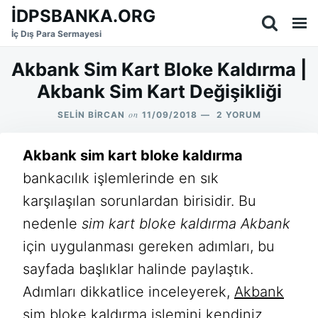
Skip
Search
İDPSBANKA.ORG
to
for:
İç Dış Para Sermayesi
content
Akbank Sim Kart Bloke Kaldırma |
Akbank Sim Kart Değişikliği
on
AKBANK
SELIN BIRCAN
11/09/2018
2 YORUM
SIM
KART
Akbank sim kart bloke kaldırma
BLOKE
KALDIRMA
bankacılık işlemlerinde en sık
|
AKBANK
karşılaşılan sorunlardan birisidir. Bu
SIM
nedenle
sim kart bloke kaldırma Akbank
KART
DEĞIŞIKLIĞI
için uygulanması gereken adımları, bu
IÇIN
sayfada başlıklar halinde paylaştık.
Adımları dikkatlice inceleyerek,
Akbank
sim bloke kaldırma
işlemini kendiniz