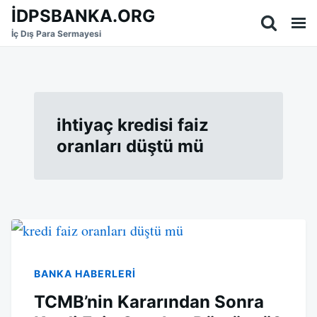
Skip
Search
İDPSBANKA.ORG
to
for:
İç Dış Para Sermayesi
content
ihtiyaç kredisi faiz
oranları düştü mü
BANKA HABERLERI
TCMB’nin Kararından Sonra