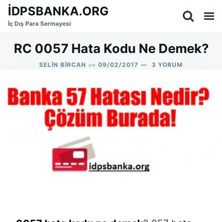
Skip
Search
İDPSBANKA.ORG
to
for:
İç Dış Para Sermayesi
content
RC 0057 Hata Kodu Ne Demek?
on
RC
SELIN BIRCAN
09/02/2017
3 YORUM
0057
HATA
KODU
NE
DEMEK?
IÇIN