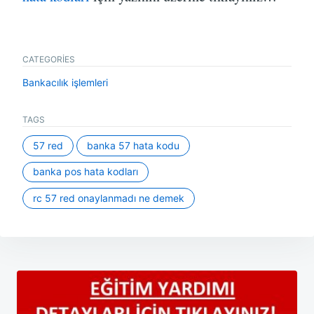
CATEGORIES
Bankacılık işlemleri
TAGS
57 red
banka 57 hata kodu
banka pos hata kodları
rc 57 red onaylanmadı ne demek
Yazı
gezinmesi