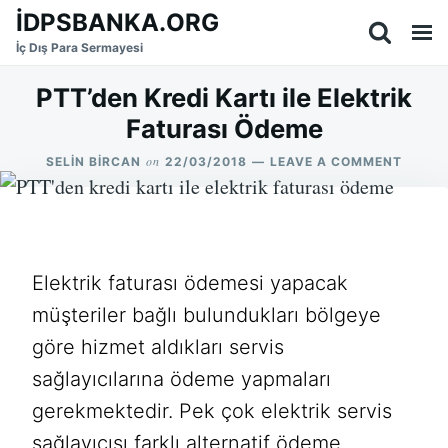
Skip
Search
İDPSBANKA.ORG
to
for:
İç Dış Para Sermayesi
content
PTT’den Kredi Kartı ile Elektrik
Faturası Ödeme
on
ON
SELIN BIRCAN
22/03/2018
LEAVE A COMMENT
PTT’D
KREDI
KARTI
ILE
ELEKT
FATUR
Elektrik faturası ödemesi yapacak
ÖDEM
müşteriler bağlı bulundukları bölgeye
göre hizmet aldıkları servis
sağlayıcılarına ödeme yapmaları
gerekmektedir. Pek çok elektrik servis
sağlayıcısı farklı alternatif ödeme