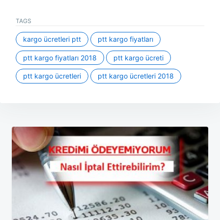
TAGS
kargo ücretleri ptt
ptt kargo fiyatları
ptt kargo fiyatları 2018
ptt kargo ücreti
ptt kargo ücretleri
ptt kargo ücretleri 2018
Yazı
gezinmesi