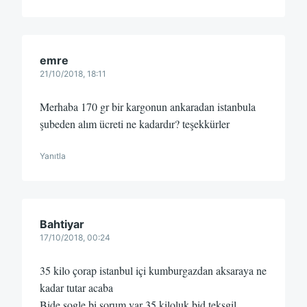
emre
21/10/2018, 18:11
Merhaba 170 gr bir kargonun ankaradan istanbula
şubeden alım ücreti ne kadardır? teşekkürler
Yanıtla
Bahtiyar
17/10/2018, 00:24
35 kilo çorap istanbul içi kumburgazdan aksaraya ne
kadar tutar acaba
Bide şogle bi sorum var 35 kiloluk bid teksgil