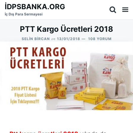
Skip
Search
İDPSBANKA.ORG
to
for:
İç Dış Para Sermayesi
content
PTT Kargo Ücretleri 2018
on
PTT
SELIN BIRCAN
13/01/2018
108 YORUM
KARGO
ÜCRETLERI
2018
IÇIN