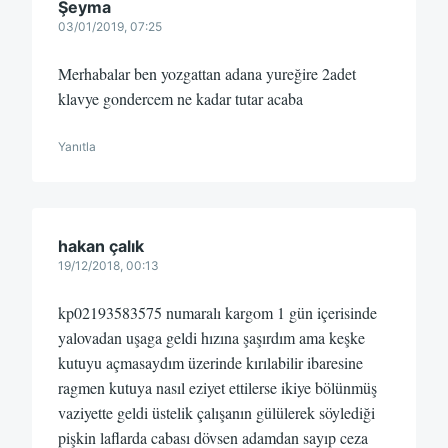
Şeyma
03/01/2019, 07:25
Merhabalar ben yozgattan adana yureğire 2adet
klavye gondercem ne kadar tutar acaba
Yanıtla
hakan çalık
19/12/2018, 00:13
kp02193583575 numaralı kargom 1 gün içerisinde
yalovadan uşaga geldi hızına şaşırdım ama keşke
kutuyu açmasaydım üzerinde kırılabilir ibaresine
ragmen kutuya nasıl eziyet ettilerse ikiye bölünmüş
vaziyette geldi üstelik çalışanın gülülerek söylediği
pişkin laflarda cabası dövsen adamdan sayıp ceza