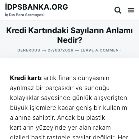
Skip
Search
İDPSBANKA.ORG
to
for:
İç Dış Para Sermayesi
content
Kredi Kartındaki Sayıların Anlamı
Nedir?
on
ON
GENEROUS
27/03/2026
LEAVE A COMMENT
KREDI
KARTIN
SAYILAR
ANLAMI
Kredi kartı
artık finans dünyasının
NEDIR?
ayrılmaz bir parçasıdır ve sunduğu
kolaylıklar sayesinde günlük alışverişten
büyük işlemlere kadar geniş bir kullanım
alanına sahiptir. Ancak bu plastik
kartların yüzeyinde yer alan rakam
dizileri basit rastgele sayılar değildir. Her