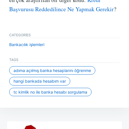
Başvurusu Reddedilince Ne Yapmak Gerekir
?
CATEGORIES
Bankacılık işlemleri
TAGS
adıma açılmış banka hesaplarını öğrenme
hangi bankada hesabım var
tc kimlik no ile banka hesabı sorgulama
Yazı
gezinmesi