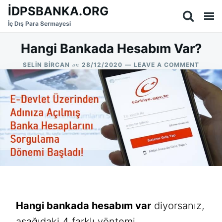
Skip
Search
İDPSBANKA.ORG
to
for:
İç Dış Para Sermayesi
content
Hangi Bankada Hesabım Var?
on
ON
SELIN BIRCAN
28/12/2020
LEAVE A COMMENT
HANGI
BANK
HESAB
VAR?
Hangi bankada hesabım var
diyorsanız,
aşağıdaki 4 farklı yöntemi